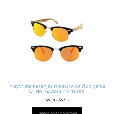
Este
producto
tiene
múltiples
variantes.
Las
opciones
se
pueden
elegir
en
la
página
Mayorista naranjas maestro de club gafas
de
sol de madera ESPB1005
producto
Rango
$
5.18
-
$
5.55
de
Seleccionar opciones
precios: