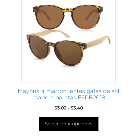
producto
tiene
múltiples
variantes.
Las
opciones
se
pueden
elegir
en
la
página
Mayorista marron lentes gafas de sol
de
madera baratas ESPB2018
producto
Rango
$
3.02
-
$
3.48
de
Seleccionar opciones
precios:
desde