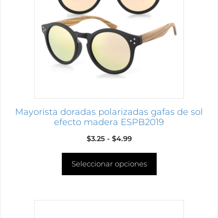
variantes.
Las
opciones
se
pueden
elegir
en
la
página
Mayorista doradas polarizadas gafas de sol
de
efecto madera ESPB2019
producto
Rango
$
3.25
-
$
4.99
de
Seleccionar opciones
precios:
desde
$3.25
hasta
Este
$4.99