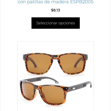
de
con patillas de madera ESPB2005
producto
$
8.13
Seleccionar opciones
Este
producto
tiene
múltiples
variantes.
Las
opciones
se
pueden
elegir
en