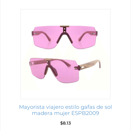
$3.02
hasta
Este
$3.48
producto
tiene
múltiples
variantes.
Las
opciones
se
pueden
elegir
en
la
página
Mayorista viajero estilo gafas de sol
de
madera mujer ESPB2009
producto
$
8.13