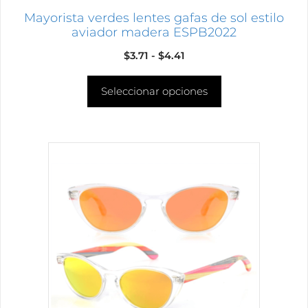
página
Mayorista verdes lentes gafas de sol estilo
de
aviador madera ESPB2022
producto
Rango
$
3.71
-
$
4.41
de
Seleccionar opciones
precios:
desde
$3.71
hasta
Este
$4.41
producto
tiene
múltiples
variantes.
Las
opciones
se
pueden