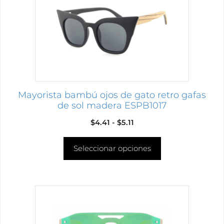
opciones
se
pueden
elegir
en
la
página
Mayorista bambú ojos de gato retro gafas
de
de sol madera ESPB1017
producto
Rango
$
4.41
-
$
5.11
de
Seleccionar opciones
precios:
desde
$4.41
hasta
Este
$5.11
producto
tiene