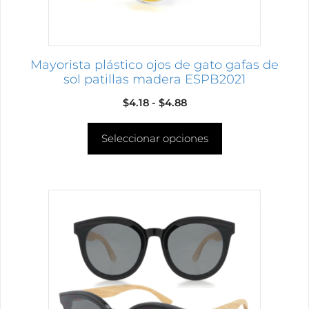
elegir
en
la
página
Mayorista plástico ojos de gato gafas de
de
sol patillas madera ESPB2021
producto
Rango
$
4.18
-
$
4.88
de
Seleccionar opciones
precios:
desde
$4.18
hasta
Este
$4.88
producto
tiene
múltiples
variantes.
Las
opciones