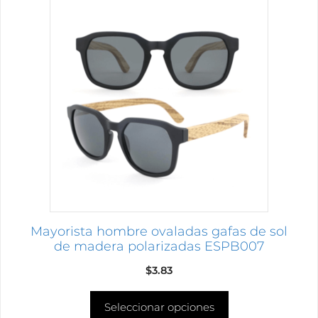
Este
producto
tiene
múltiples
variantes.
Las
opciones
se
pueden
elegir
en
la
página
Mayorista hombre ovaladas gafas de sol
de
de madera polarizadas ESPB007
producto
$
3.83
Seleccionar opciones