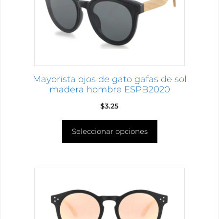
se
pueden
elegir
en
la
página
Mayorista ojos de gato gafas de sol
de
madera hombre ESPB2020
producto
$
3.25
Seleccionar opciones
Este
producto
tiene
múltiples