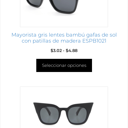
pueden
elegir
en
la
página
Mayorista gris lentes bambú gafas de sol
de
con patillas de madera ESPB1021
producto
Rango
$
3.02
-
$
4.88
de
Seleccionar opciones
precios:
desde
$3.02
hasta
Este
$4.88
producto
tiene
múltiples
variantes.
Las