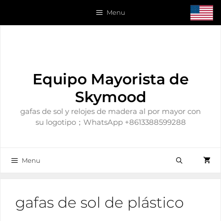
Saltar
Menu
al
contenido
Equipo Mayorista de
Skymood
gafas de sol y relojes de madera al por mayor con
su logotipo；WhatsApp +8613388599288
Menu
gafas de sol de plástico