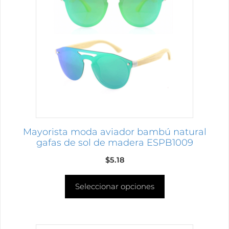
múltiples
variantes.
Las
opciones
se
pueden
elegir
en
la
página
Mayorista moda aviador bambú natural
de
gafas de sol de madera ESPB1009
producto
$
5.18
Seleccionar opciones