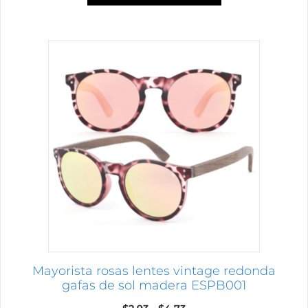
Este
producto
tiene
múltiples
variantes.
Las
opciones
se
pueden
elegir
en
la
página
Mayorista rosas lentes vintage redonda
de
gafas de sol madera ESPB001
producto
Rango