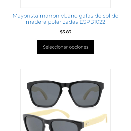
la
página
Mayorista marron ébano gafas de sol de
de
madera polarizadas ESPB1022
producto
$
3.83
Seleccionar opciones
Este
producto
tiene
múltiples
variantes.
Las
opciones
se