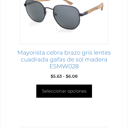
opciones
se
pueden
elegir
en
la
página
Mayorista cebra brazo gris lentes
de
cuadrada gafas de sol madera
producto
ESMW028
Rango
$
5.63
-
$
6.08
de
Seleccionar opciones
precios:
desde
$5.63
hasta
$6.08