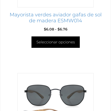
la
página
Mayorista verdes aviador gafas de sol
de
de madera ESMW014
producto
Rango
$
6.08
-
$
6.76
de
Seleccionar opciones
precios:
desde
$6.08
hasta
$6.76
Este
producto
tiene
múltiples
variantes.
Las