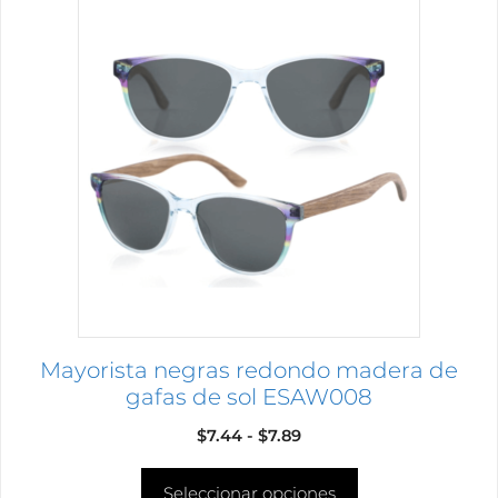
Este
producto
tiene
múltiples
variantes.
Las
opciones
se
pueden
elegir
en
la
página
Mayorista negras redondo madera de
de
gafas de sol ESAW008
producto
Rango
$
7.44
-
$
7.89
de
Seleccionar opciones
precios: