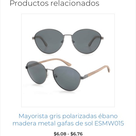
Productos relacionados
Este
producto
tiene
múltiples
variantes.
Las
opciones
se
pueden
elegir
en
la
página
Mayorista gris polarizadas ébano
de
madera metal gafas de sol ESMW015
producto
Rango
$
6.08
-
$
6.76