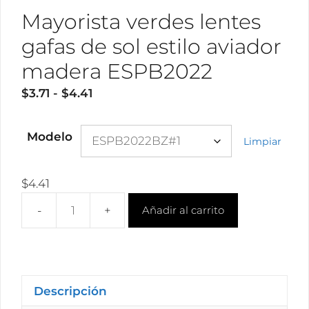
Mayorista verdes lentes
gafas de sol estilo aviador
madera ESPB2022
Rango
$
3.71
-
$
4.41
de
precios:
Modelo
Limpiar
desde
$3.71
hasta
$
4.41
$4.41
Añadir al carrito
Mayorista
verdes
lentes
gafas
de
Descripción
sol