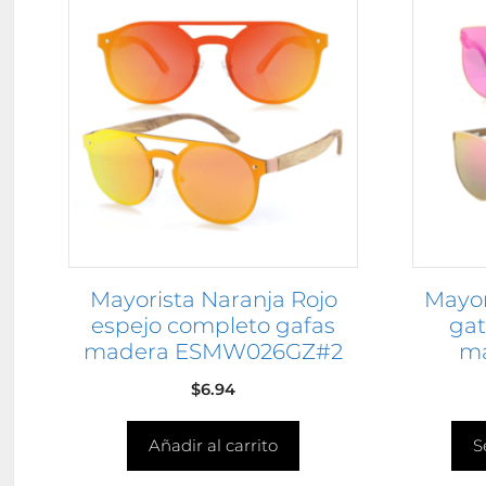
product
tiene
múltiple
variante
Las
opcione
se
pueden
elegir
en
Mayorista Naranja Rojo
Mayor
la
espejo completo gafas
gat
página
madera ESMW026GZ#2
m
de
product
$
6.94
Añadir al carrito
S