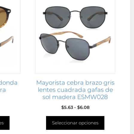
producto
tiene
múltiples
variantes.
Las
opciones
se
pueden
elegir
en
edonda
Mayorista cebra brazo gris
la
ra
lentes cuadrada gafas de
página
sol madera ESMW028
de
producto
ngo
Rango
$
5.63
-
$
6.08
de
es
cios:
Seleccionar opciones
precios:
sde
desde