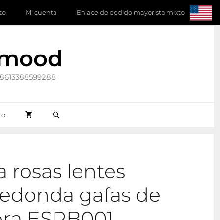
to
Mi cuenta
Enlace de pedido mayorista mixto
ymood
 +8613388599288
to
a rosas lentes
redonda gafas de
era ESPB001