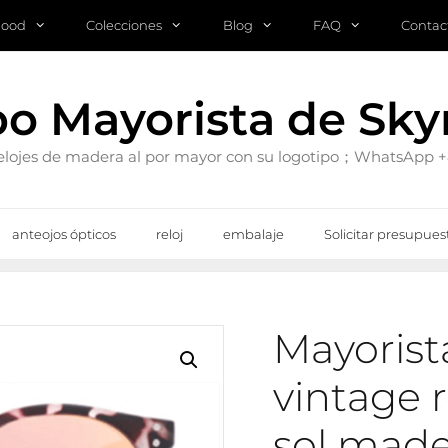
mood
Colecciones
Blog
FAQ
Contac
po Mayorista de Sk
 relojes de madera al por mayor con su logotipo；WhatsApp
anteojos ópticos
reloj
embalaje
Solicitar presupues
Mayorist
vintage 
sol mad