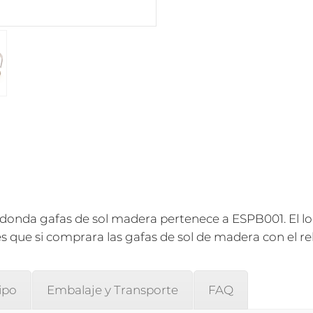
ESPB001
cantidad
edonda gafas de sol madera pertenece a ESPB001. El 
s que si comprara las gafas de sol de madera con el r
ipo
Embalaje y Transporte
FAQ