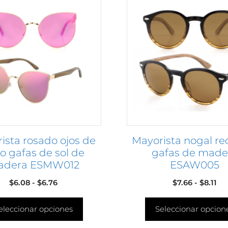
o
producto
tiene
s
múltiples
s.
variantes.
Las
s
opciones
se
pueden
elegir
en
ista rosado ojos de
Mayorista nogal r
la
o gafas de sol de
gafas de made
página
adera ESMW012
ESAW005
de
o
producto
Rango
Ra
$
6.08
-
$
6.76
$
7.66
-
$
8.11
de
de
eleccionar opciones
precios:
Seleccionar opcion
pre
desde
de