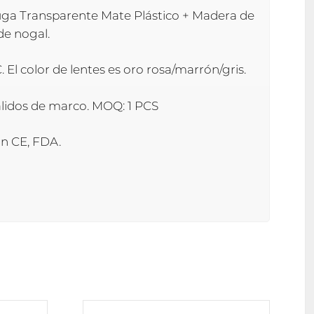
tuga Transparente Mate Plástico + Madera de
e nogal.
El color de lentes es oro rosa/marrón/gris.
nalidos de marco. MOQ: 1 PCS
on CE, FDA.
Este