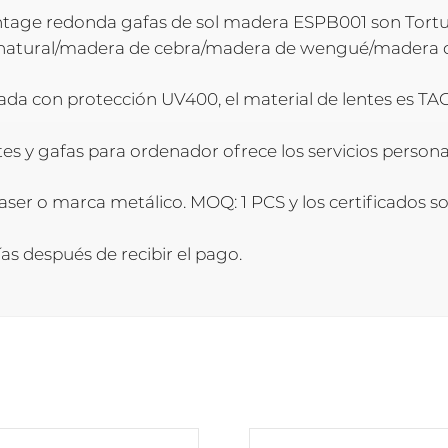
vintage redonda gafas de sol madera ESPB001 son Tor
 natural/madera de cebra/madera de wengué/madera d
da con protección UV400, el material de lentes es TAC. 
entes y gafas para ordenador ofrece los servicios perso
aser o marca metálico. MOQ: 1 PCS y los certificados s
as después de recibir el pago.
Este