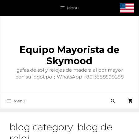
Saltar
Menu
al
contenido
Equipo Mayorista de
Skymood
gafas de sol y relojes de madera al por mayor
con su logotipo；WhatsApp +8613388599288
Menu
blog category:
blog de
reloj