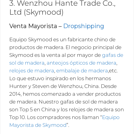
3. Wenzhou Hante Trade Co.,
Ltd (Skymood)
Venta Mayorista –
Dropshipping
Términos y Condiciones
Equipo Skymood es un fabricante chino de
El propósito de esta página es explicar en detalle los
productos de madera. El negocio principal de
términos de uso del sitio español de Wenzhou Hante
Skymood es la venta al por mayor de
gafas de
Trade Co., Ltd. para evitar malentendidos. Antes de
visitar nuestro sitio web y usar las funciones del sitio
sol de madera
,
anteojos ópticos de madera
,
web, lea primero los términos y condiciones de
relojes de madera
,
embalaje de madera
,etc.
nuestro sitio web. Visite la página de inicio de
Lo que estuvo inspirado en los hermanos
es.skymoodwood.com en sitios web de ordenadores,
sitios web móviles y sitios web de iPad. Esto significa
Hunter y Steven de Wenzhou, China. Desde
que acepta los términos y condiciones de uso de
2014, hemos comenzado a vender productos
estos sitios. Y usted ya acepta los términos y
condiciones de Wenzhou Hunter Trade Co., Ltd. Sin
de madera. Nuestro gafas de sol de madera
embargo, si no está ...
Read more
son Top 5 en China y los relojes de madera son
Top 10. Los compradores nos llaman “
Equipo
LEER MAS
Mayorista de Skymood
”.