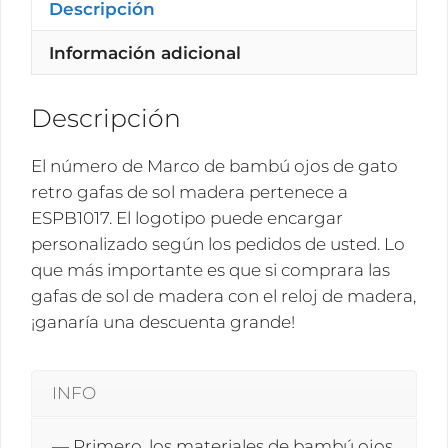
gato
Descripción
retro
Información adicional
gafas
de
sol
Descripción
madera
ESPB1017
El número de Marco de bambú ojos de gato
cantidad
retro gafas de sol madera pertenece a
ESPB1017. El logotipo puede encargar
personalizado según los pedidos de usted. Lo
que más importante es que si comprara las
gafas de sol de madera con el reloj de madera,
¡ganaría una descuenta grande!
INFO
— Primero, los materiales de bambú ojos