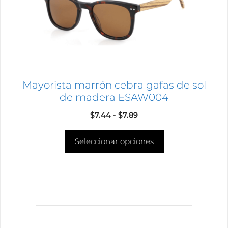
se
pueden
elegir
en
la
página
Mayorista marrón cebra gafas de sol
de
de madera ESAW004
producto
Rango
$
7.44
-
$
7.89
de
Seleccionar opciones
precios:
desde
$7.44
hasta
$7.89
Este
producto