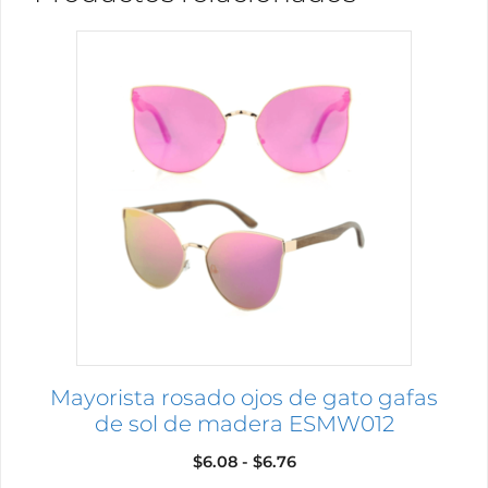
Este
producto
tiene
múltiples
variantes.
Las
opciones
se
pueden
elegir
en
la
página
Mayorista rosado ojos de gato gafas
de
de sol de madera ESMW012
producto
Rango
$
6.08
-
$
6.76