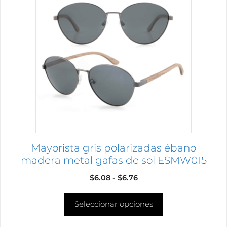
tiene
múltiples
variantes.
Las
opciones
se
pueden
elegir
en
la
página
Mayorista gris polarizadas ébano
de
madera metal gafas de sol ESMW015
producto
Rango
$
6.08
-
$
6.76
de
Seleccionar opciones
precios:
desde