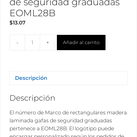
de seguridad graduadas
EOML28B
$
13.07
Añadir al carrito
Mayorista
rectangulares
madera
laminada
gafas
Descripción
de
seguridad
Descripción
graduadas
EOML28B
El número de Marco de rectangulares madera
cantidad
laminada gafas de seguridad graduadas
pertenece a EOML28B. El logotipo puede
encargar personalizado según los pedidos de