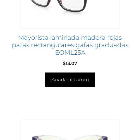
Mayorista laminada madera rojas
patas rectangulares gafas graduadas
EOML25A
$
13.07
Añadir al carrito
Este
producto
tiene