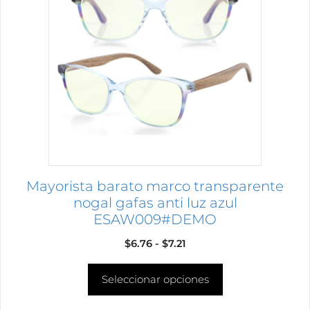
múltiples
variantes.
Las
opciones
se
pueden
elegir
en
la
página
Mayorista barato marco transparente
de
nogal gafas anti luz azul
producto
ESAW009#DEMO
Rango
$
6.76
-
$
7.21
de
Seleccionar opciones
precios:
desde