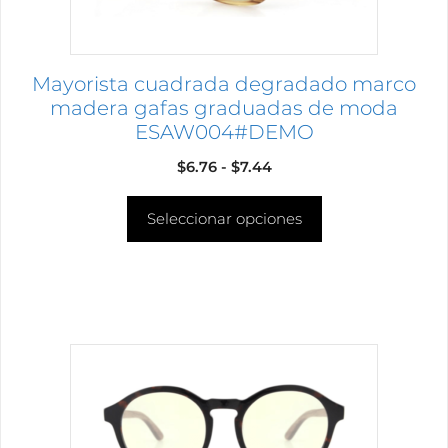
en
la
página
Mayorista cuadrada degradado marco
de
madera gafas graduadas de moda
producto
ESAW004#DEMO
Rango
$
6.76
-
$
7.44
de
Seleccionar opciones
precios:
desde
$6.76
hasta
$7.44
Este
producto
tiene
múltiples