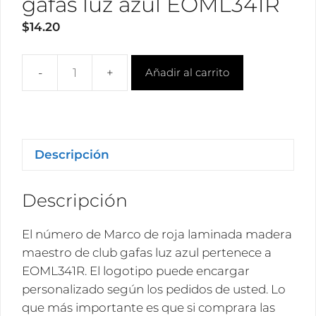
gafas luz azul EOML341R
$
14.20
Añadir al carrito
Mayorista
roja
laminada
madera
maestro
Descripción
de
club
Descripción
gafas
luz
El número de Marco de roja laminada madera
azul
maestro de club gafas luz azul pertenece a
EOML341R
EOML341R. El logotipo puede encargar
cantidad
personalizado según los pedidos de usted. Lo
que más importante es que si comprara las