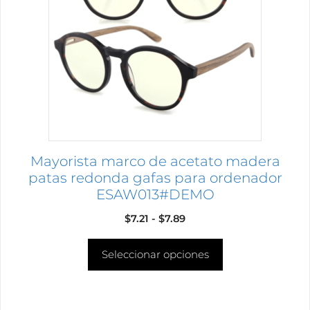
variantes.
Las
opciones
se
pueden
elegir
en
la
página
Mayorista marco de acetato madera
de
patas redonda gafas para ordenador
producto
ESAW013#DEMO
Rango
$
7.21
-
$
7.89
de
Seleccionar opciones
precios:
desde
$7.21
hasta