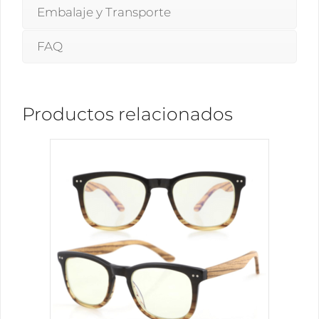
Embalaje y Transporte
FAQ
Productos relacionados
Este
producto
tiene
múltiples
variantes.
Las
opciones
se
pueden
elegir