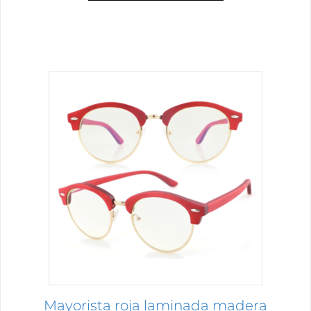
desde
$2.70
hasta
$3.61
Mayorista roja laminada madera