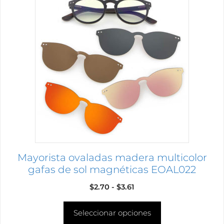
producto
tiene
múltiples
variantes.
Las
opciones
se
pueden
elegir
en
la
página
Mayorista ovaladas madera multicolor
de
gafas de sol magnéticas EOAL022
producto
Rango
$
2.70
-
$
3.61
de
Seleccionar opciones
precios: