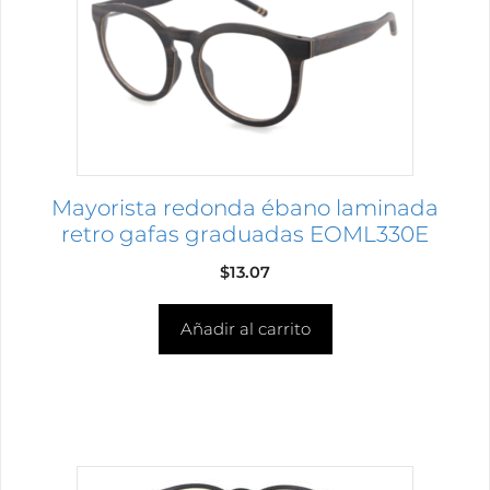
Mayorista redonda ébano laminada
retro gafas graduadas EOML330E
$
13.07
Añadir al carrito
Este