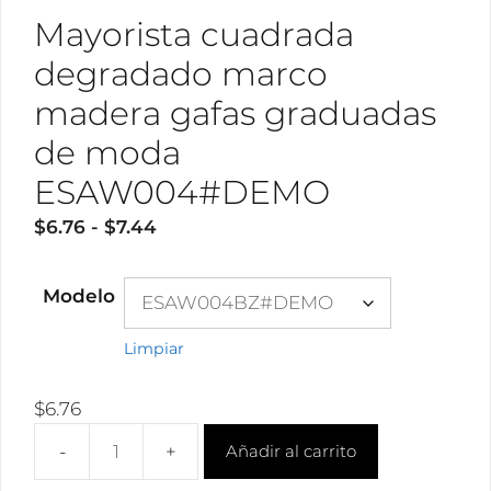
Mayorista cuadrada
degradado marco
madera gafas graduadas
de moda
ESAW004#DEMO
Rango
$
6.76
-
$
7.44
de
precios:
Modelo
desde
$6.76
Limpiar
hasta
$7.44
$
6.76
Añadir al carrito
Mayorista