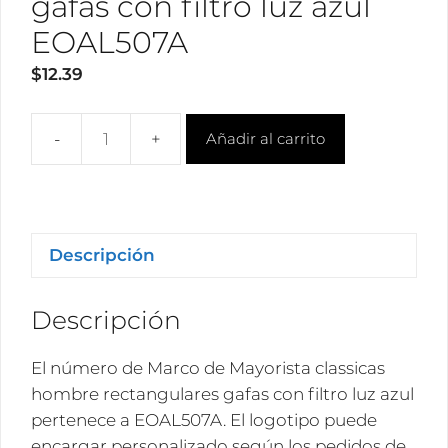
gafas con filtro luz azul
EOAL507A
$
12.39
Añadir al carrito
Mayorista
classicas
hombre
rectangulares
gafas
Descripción
con
filtro
Descripción
luz
azul
El número de Marco de Mayorista classicas
EOAL507A
hombre rectangulares gafas con filtro luz azul
cantidad
pertenece a EOAL507A. El logotipo puede
encargar personalizado según los pedidos de