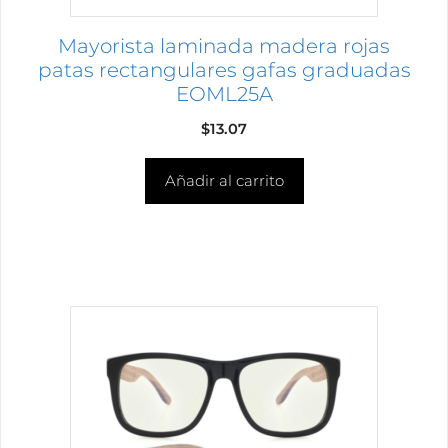
Mayorista laminada madera rojas
patas rectangulares gafas graduadas
EOML25A
$
13.07
Añadir al carrito
Este
producto
tiene
múltiples
variantes.
Las