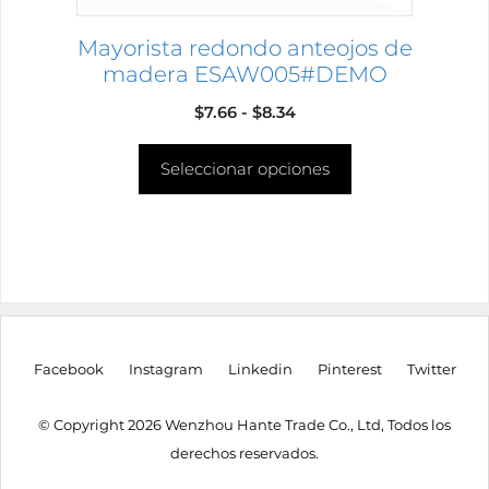
la
página
Mayorista redondo anteojos de
de
madera ESAW005#DEMO
producto
Rango
$
7.66
-
$
8.34
de
Seleccionar opciones
precios:
desde
$7.66
hasta
$8.34
Facebook
Instagram
Linkedin
Pinterest
Twitter
© Copyright 2026 Wenzhou Hante Trade Co., Ltd, Todos los
derechos reservados.