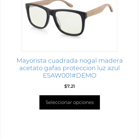
opciones
se
pueden
elegir
en
la
página
Mayorista cuadrada nogal madera
de
acetato gafas proteccion luz azul
producto
ESAW001#DEMO
$
7.21
Seleccionar opciones