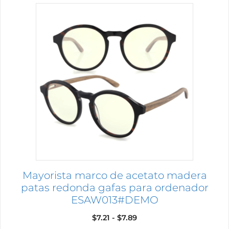
Este
producto
tiene
múltiples
variantes.
Las
opciones
se
pueden
elegir
en
la
página
Mayorista marco de acetato madera
de
patas redonda gafas para ordenador
producto
ESAW013#DEMO
Rango
$
7.21
-
$
7.89