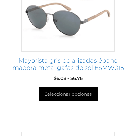
Las
opciones
se
pueden
elegir
en
la
página
Mayorista gris polarizadas ébano
de
madera metal gafas de sol ESMW015
producto
Rango
$
6.08
-
$
6.76
de
Seleccionar opciones
precios:
desde
$6.08
hasta
$6.76
Este