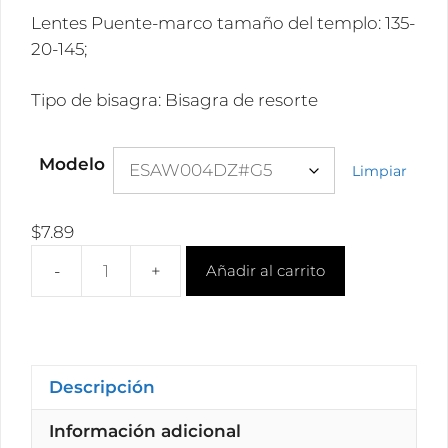
Lentes Puente-marco tamaño del templo: 135-
20-145;
Tipo de bisagra: Bisagra de resorte
Modelo
Limpiar
$
7.89
Añadir al carrito
Mayorista
marrón
cebra
gafas
de
Descripción
sol
Información adicional
de