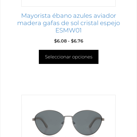
la
página
Mayorista ébano azules aviador
de
madera gafas de sol cristal espejo
producto
ESMW01
Rango
$
6.08
-
$
6.76
de
Seleccionar opciones
precios:
desde
$6.08
hasta
$6.76
Este
producto
tiene
múltiples
variantes.