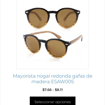
producto
tiene
múltiples
variantes.
Las
opciones
se
pueden
elegir
en
la
página
Mayorista nogal redonda gafas de
de
madera ESAW005
producto
Rango
$
7.66
-
$
8.11
de
Seleccionar opciones
precios: