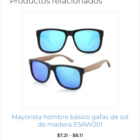
Productos relacionados
Este
producto
tiene
múltiples
variantes.
Las
opciones
se
pueden
elegir
en
la
página
Mayorista hombre básico gafas de sol
de
de madera ESAW001
producto
Rango
$
7.21
-
$
8.11