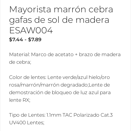
Mayorista marrón cebra
gafas de sol de madera
ESAW004
Rango
$
7.44
-
$
7.89
de
precios:
Material: Marco de acetato + brazo de madera
desde
de cebra;
$7.44
Color de lentes: Lente verde/azul hielo/oro
hasta
rosa/marrón/marrón degradado;Lente de
$7.89
demostración de bloqueo de luz azul para
lente RX;
Tipo de Lentes: 1.1mm TAC Polarizado Cat.3
UV400 Lentes;