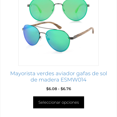
tiene
múltiples
variantes.
Las
opciones
se
pueden
elegir
en
la
página
Mayorista verdes aviador gafas de sol
de
de madera ESMW014
producto
Rango
$
6.08
-
$
6.76
de
Seleccionar opciones
precios:
desde
$6.08