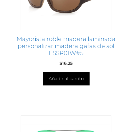
Mayorista roble madera laminada
personalizar madera gafas de sol
ESSP01W#5
$
16.25
Añadir al carrito
Este
producto