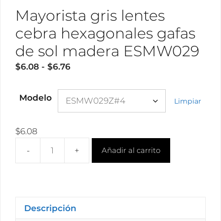
Mayorista gris lentes
cebra hexagonales gafas
de sol madera ESMW029
Rango
$
6.08
-
$
6.76
de
precios:
Modelo
Limpiar
desde
$6.08
hasta
$
6.08
$6.76
Añadir al carrito
Mayorista
gris
lentes
cebra
hexagonales
Descripción
gafas