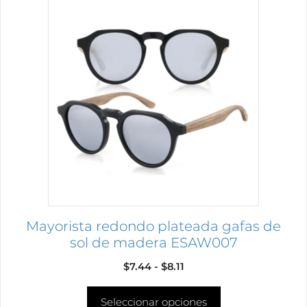
Este
producto
tiene
múltiples
variantes.
Las
opciones
se
pueden
elegir
en
la
página
Mayorista redondo plateada gafas de
de
sol de madera ESAW007
producto
Rango
$
7.44
-
$
8.11
de
Seleccionar opciones
precios: