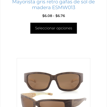
Mayorista gris retro gafas de sol de
de
madera ESMW013
producto
Rango
$
6.08
-
$
6.76
de
Seleccionar opciones
precios:
desde
$6.08
hasta
$6.76