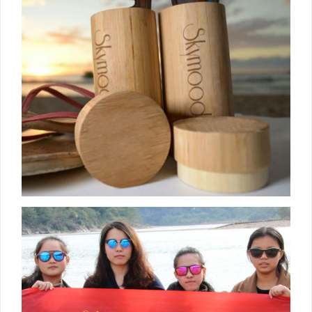
negocio de productos de madera. Nuestro gafas de
sol de madera son Top 5 en China y los relojes de
madera son Top 10. Los compradores nos llaman
"Equipo Mayorista de Skymood". ¿Qué es Skymood?
SKYMOOD estuvo inspirado en los hermanos Hunter
y Steven, que crecieron en el pueblo de China con un
complejo de inferioridad en comparación con sus
compañeros en la ciudad. Cuando tocaron productos
de moda por primera vez, - como gafas de sol de
moda, reloj de calidad superior, brillos, etc. ...
Read
more
LEER MAS