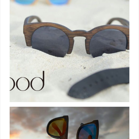
Solicitar presupuesto
[yith_ywraq_request_quote]
LEER MAS
Sobre Equipo Skymood
Equipo Skymood: Fabricante Chino de Productos de
Madera Desde 2014, hemos comenzado a hacer el