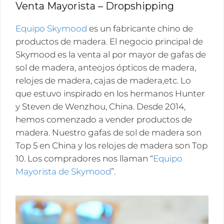
Venta Mayorista – Dropshipping
Términos y Condiciones
Equipo Skymood
es un fabricante chino de
El propósito de esta página es explicar en detalle los
productos de madera. El negocio principal de
términos de uso del sitio español de Wenzhou Hante
Skymood es la venta al por mayor de gafas de
Trade Co., Ltd. para evitar malentendidos. Antes de
visitar nuestro sitio web y usar las funciones del sitio
sol de madera, anteojos ópticos de madera,
web, lea primero los términos y condiciones de
relojes de madera, cajas de madera,etc. Lo
nuestro sitio web. Visite la página de inicio de
que estuvo inspirado en los hermanos Hunter
es.skymoodwood.com en sitios web de ordenadores,
sitios web móviles y sitios web de iPad. Esto significa
y Steven de Wenzhou, China. Desde 2014,
que acepta los términos y condiciones de uso de
hemos comenzado a vender productos de
estos sitios. Y usted ya acepta los términos y
condiciones de Wenzhou Hunter Trade Co., Ltd. Sin
madera. Nuestro gafas de sol de madera son
embargo, si no está ...
Read more
Top 5 en China y los relojes de madera son Top
10. Los compradores nos llaman “
Equipo
LEER MAS
Mayorista de Skymood
”.