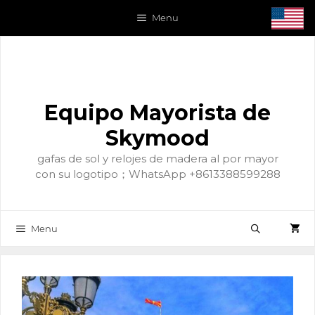
Saltar
Menu
al
contenido
Equipo Mayorista de
Skymood
gafas de sol y relojes de madera al por mayor
con su logotipo；WhatsApp +8613388599288
Menu