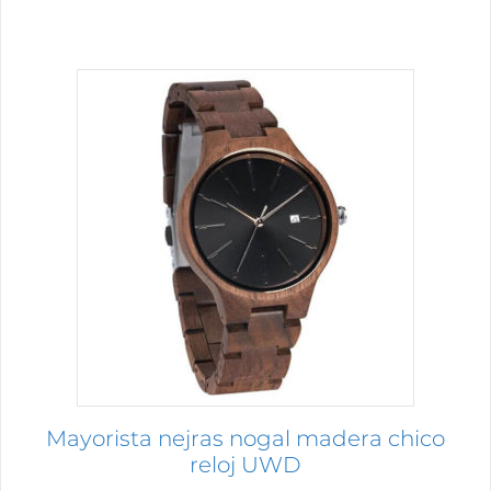
Este
producto
tiene
múltiples
variantes.
Las
opciones
se
pueden
elegir
en
la
página
Mayorista nejras nogal madera chico
de
reloj UWD
producto