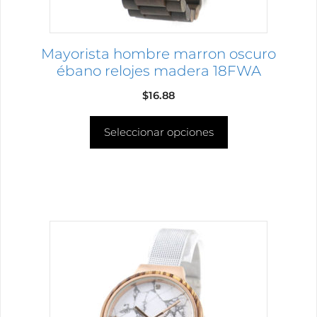
en
la
página
Mayorista hombre marron oscuro
de
ébano relojes madera 18FWA
producto
$
16.88
Seleccionar opciones
Este
producto
tiene
múltiples
variantes.