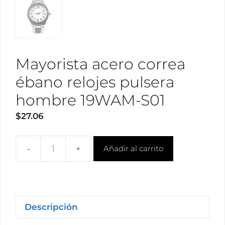
Mayorista acero correa
ébano relojes pulsera
hombre 19WAM-S01
$
27.06
Añadir al carrito
Mayorista
acero
correa
ébano
relojes
Descripción
pulsera