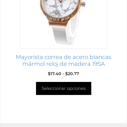
Las
opciones
se
pueden
elegir
en
la
página
Mayorista correa de acero blancas
de
mármol reloj de madera 19SA
producto
Rango
$
17.40
-
$
20.77
de
Seleccionar opciones
precios:
desde
$17.40
hasta
$20.77