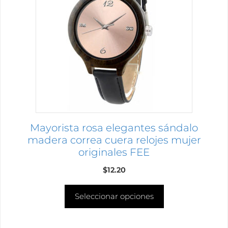
múltiples
variantes.
Las
opciones
se
pueden
elegir
en
la
página
Mayorista rosa elegantes sándalo
de
madera correa cuera relojes mujer
producto
originales FEE
$
12.20
Seleccionar opciones