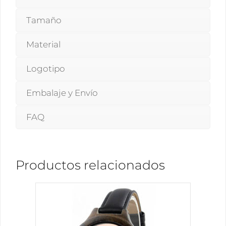
Tamaño
Material
Logotipo
Embalaje y Envío
FAQ
Productos relacionados
Este
producto
tiene