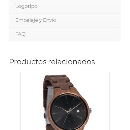
Logotipo
Embalaje y Envío
FAQ
Productos relacionados
Este
producto
tiene
múltiples
variantes.
Las
opciones
se