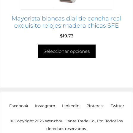
la
página
Mayorista blancas dial de concha real
de
exquisito relojes madera chicas SFE
producto
$
19.73
Seleccionar opciones
Facebook
Instagram
Linkedin
Pinterest
Twitter
© Copyright 2026 Wenzhou Hante Trade Co., Ltd, Todos los
derechos reservados.