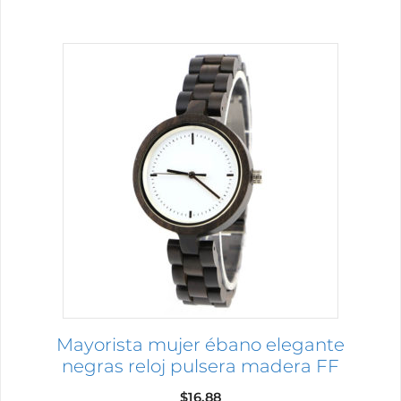
Este
producto
tiene
múltiples
variantes.
Las
opciones
se
pueden
elegir
en
la
página
Mayorista mujer ébano elegante
de
negras reloj pulsera madera FF
producto
$
16.88