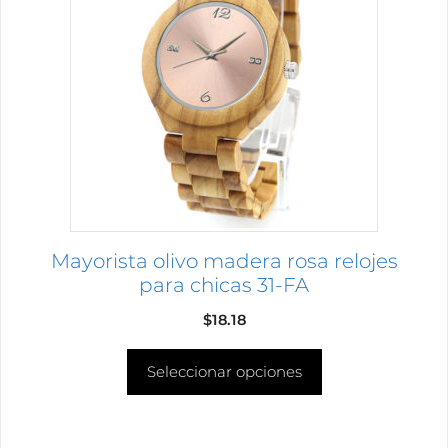
múltiples
variantes.
Las
opciones
se
pueden
elegir
en
la
página
Mayorista olivo madera rosa relojes
de
para chicas 31-FA
producto
$
18.18
Seleccionar opciones