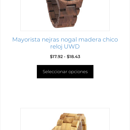
pueden
elegir
en
la
página
Mayorista nejras nogal madera chico
de
reloj UWD
producto
Rango
$
17.92
-
$
18.43
de
Seleccionar opciones
precios:
desde
$17.92
hasta
$18.43
Este
producto
tiene