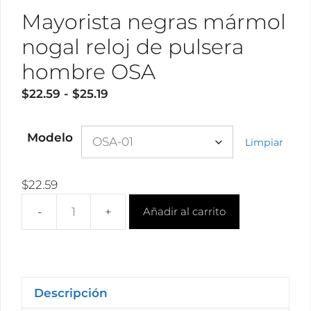
Mayorista negras mármol
nogal reloj de pulsera
hombre OSA
Rango
$
22.59
-
$
25.19
de
precios:
Modelo
Limpiar
desde
$22.59
hasta
$
22.59
$25.19
Añadir al carrito
Mayorista
negras
mármol
nogal
reloj
Descripción
de