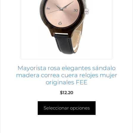
variantes.
Las
opciones
se
pueden
elegir
en
la
página
Mayorista rosa elegantes sándalo
de
madera correa cuera relojes mujer
producto
originales FEE
$
12.20
Seleccionar opciones