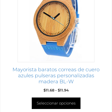
tiene
múltiples
variantes.
Las
opciones
se
pueden
elegir
en
la
página
Mayorista baratos correas de cuero
de
azules pulseras personalizadas
producto
madera BL-W
Rango
$
11.68
-
$
11.94
de
Seleccionar opciones
precios:
desde