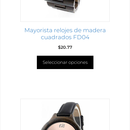
elegir
en
la
página
Mayorista relojes de madera
de
cuadrados FD04
producto
$
20.77
Seleccionar opciones
Este
producto
tiene
múltiples