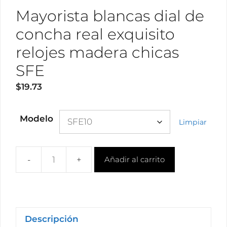
Mayorista blancas dial de
concha real exquisito
relojes madera chicas
SFE
$
19.73
Modelo
Limpiar
Añadir al carrito
Mayorista
blancas
dial
de
concha
Descripción