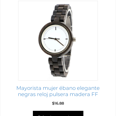
Este
producto
tiene
múltiples
variantes.
Las
opciones
se
pueden
elegir
en
la
página
Mayorista mujer ébano elegante
de
negras reloj pulsera madera FF
producto
$
16.88