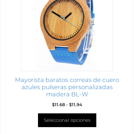
múltiples
variantes.
Las
opciones
se
pueden
elegir
en
la
página
Mayorista baratos correas de cuero
de
azules pulseras personalizadas
producto
madera BL-W
Rango
$
11.68
-
$
11.94
de
Seleccionar opciones
precios:
desde