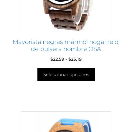
pueden
elegir
en
la
página
Mayorista negras mármol nogal reloj
de
de pulsera hombre OSA
producto
Rango
$
22.59
-
$
25.19
de
Seleccionar opciones
precios:
desde
$22.59
hasta
$25.19
Este
producto
tiene