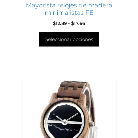
página
Mayorista relojes de madera
de
minimalistas FE
producto
Rango
$
12.89
-
$
17.66
de
Seleccionar opciones
precios:
desde
$12.89
hasta
$17.66
Este
producto
tiene
múltiples
variantes.
Las
opciones
se