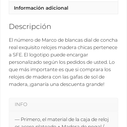
real
Información adicional
exquisito
relojes
madera
Descripción
chicas
SFE
El número de Marco de blancas dial de concha
cantidad
real exquisito relojes madera chicas pertenece
a SFE. El logotipo puede encargar
personalizado según los pedidos de usted. Lo
que más importante es que si comprara los
relojes de madera con las gafas de sol de
madera, ¡ganaría una descuenta grande!
INFO
— Primero, el material de la caja de reloj
es acero plateado + Madera de nogal /