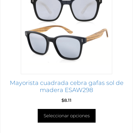
tiene
múltiples
variantes.
Las
opciones
se
pueden
elegir
en
la
página
Mayorista cuadrada cebra gafas sol de
de
madera ESAW298
producto
$
8.11
Seleccionar opciones