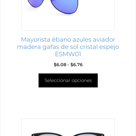
pueden
elegir
en
la
página
Mayorista ébano azules aviador
de
madera gafas de sol cristal espejo
producto
ESMW01
Rango
$
6.08
-
$
6.76
de
Seleccionar opciones
precios:
desde
$6.08
hasta
$6.76
Este
producto