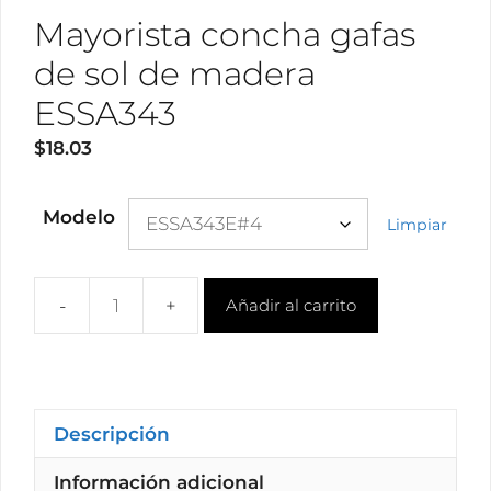
Mayorista concha gafas
de sol de madera
ESSA343
$
18.03
Modelo
Limpiar
Añadir al carrito
Mayorista
concha
gafas
de
sol
Descripción
de
Información adicional
madera