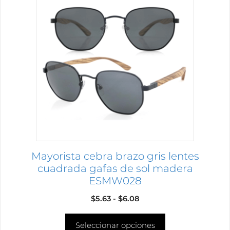
producto
tiene
múltiples
variantes.
Las
opciones
se
pueden
elegir
en
la
página
Mayorista cebra brazo gris lentes
de
cuadrada gafas de sol madera
producto
ESMW028
Rango
$
5.63
-
$
6.08
de
Seleccionar opciones
precios: