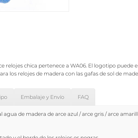
e relojes chica pertenece a WA06. El logotipo puede 
ra los relojes de madera con las gafas de sol de made
ipo
Embalaje y Envío
FAQ
al agua de madera de arce azul / arce gris / arce amarillo
tado y el borde de los relojes es negras.