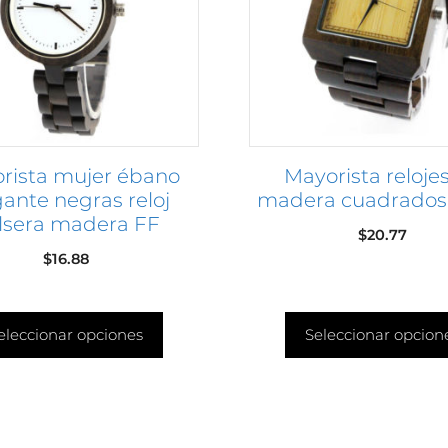
Las
s
opciones
se
pueden
elegir
en
rista mujer ébano
Mayorista reloje
la
gante negras reloj
madera cuadrado
página
lsera madera FF
de
$
20.77
o
producto
$
16.88
eleccionar opciones
Seleccionar opcion