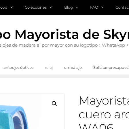
mood
Colecciones
Blog
FAQ
Contac
po Mayorista de Sk
 relojes de madera al por mayor con su logotipo；WhatsApp
anteojos ópticos
reloj
embalaje
Solicitar presupues
Mayorist
cuero arc
WA06