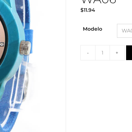
$
11.94
Modelo
Mayorista
azules
correa
cuero
arce
relojes
chica
WA06
cantidad