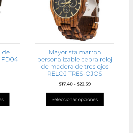
Las
opciones
se
pueden
elegir
en
s de
Mayorista marron
la
s FD04
personalizable cebra reloj
página
de madera de tres ojos
de
RELOJ TRES-OJOS
producto
Rango
$
17.40
-
$
22.59
de
es
Seleccionar opciones
precios:
desde
$17.40
hasta
$22.59