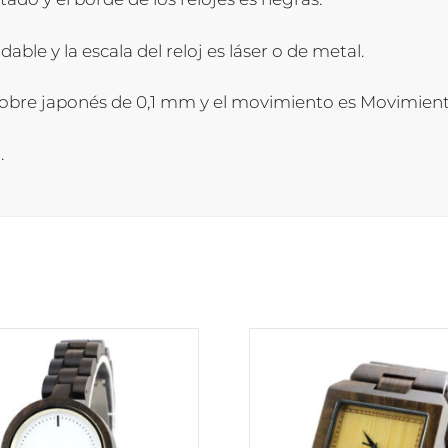
dable y la escala del reloj es láser o de metal.
e cobre japonés de 0,1 mm y el movimiento es Movimien
.
Este
o
producto
tiene
s
múltiples
s.
variantes.