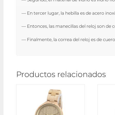
— En tercer lugar, la hebilla es de acero inoxi
— Entonces, las manecillas del reloj son d
— Finalmente, la correa del reloj es de cuero
Productos relacionados
Este
Este
producto
product
tiene
tiene
múltiples
múltiple
variantes.
variante