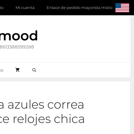
to
Mi cuenta
Enlace de pedido mayorista mixto
ymood
 +8613388599288
to
a azules correa
e relojes chica