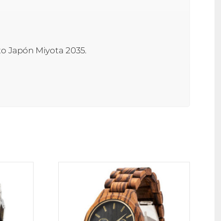
to Japón Miyota 2035.
Este
producto
tiene
múltiples
variantes.