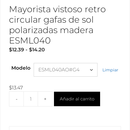
Mayorista vistoso retro
circular gafas de sol
polarizadas madera
ESML040
Rango
$
12.39
-
$
14.20
de
precios:
Modelo
Limpiar
desde
$12.39
hasta
$
13.47
$14.20
Añadir al carrito
Mayorista
vistoso
retro
circular