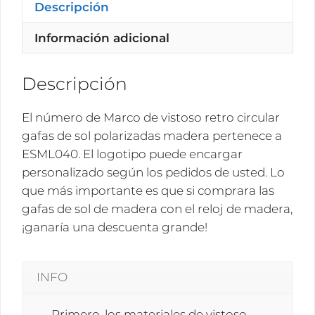
gafas
Descripción
de
Información adicional
sol
polarizadas
madera
Descripción
ESML040
cantidad
El número de Marco de vistoso retro circular
gafas de sol polarizadas madera pertenece a
ESML040. El logotipo puede encargar
personalizado según los pedidos de usted. Lo
que más importante es que si comprara las
gafas de sol de madera con el reloj de madera,
¡ganaría una descuenta grande!
INFO
— Primero, los materiales de vistoso