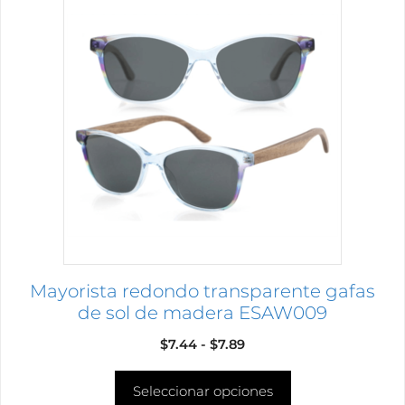
producto
tiene
múltiples
variantes.
Las
opciones
se
pueden
elegir
en
la
página
Mayorista redondo transparente gafas
de
de sol de madera ESAW009
producto
Rango
$
7.44
-
$
7.89
de
Seleccionar opciones
precios: