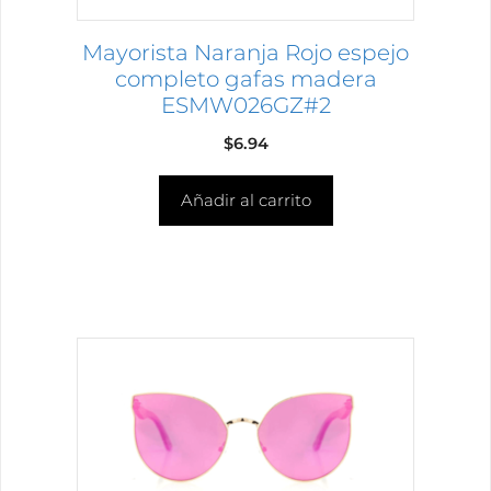
Mayorista Naranja Rojo espejo
completo gafas madera
ESMW026GZ#2
$
6.94
Añadir al carrito
Este
producto
tiene
múltiples
variantes.