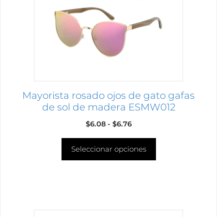
Las
opciones
se
pueden
elegir
en
la
página
Mayorista rosado ojos de gato gafas
de
de sol de madera ESMW012
producto
Rango
$
6.08
-
$
6.76
de
Seleccionar opciones
precios:
desde
$6.08
hasta
$6.76
Este