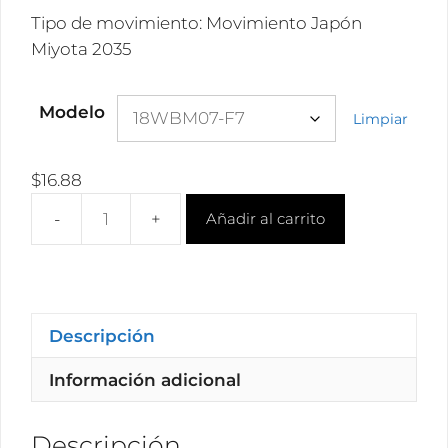
Tipo de movimiento: Movimiento Japón
Miyota 2035
Modelo
Limpiar
$
16.88
Añadir al carrito
Mayorista
rosewood
relojes
de
madera
Descripción
18WBM
Información adicional
cantidad
Descripción