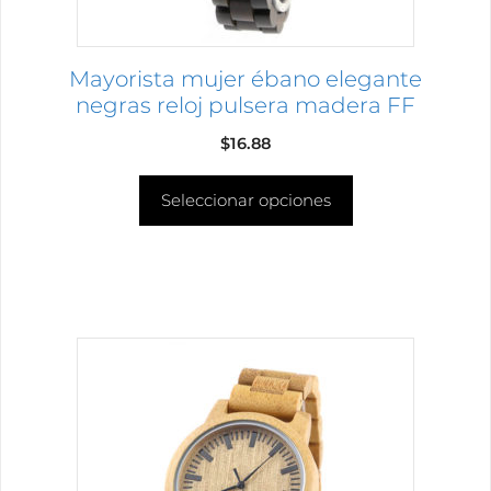
en
la
página
Mayorista mujer ébano elegante
de
negras reloj pulsera madera FF
producto
$
16.88
Seleccionar opciones
Este
producto
tiene
múltiples
variantes.