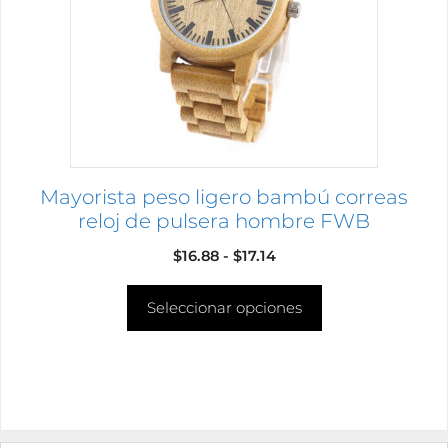
Las
opciones
se
pueden
elegir
en
la
página
Mayorista peso ligero bambú correas
de
reloj de pulsera hombre FWB
producto
Rango
$
16.88
-
$
17.14
de
Seleccionar opciones
precios:
desde
$16.88
hasta
$17.14