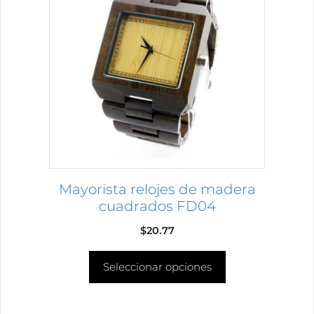
múltiples
variantes.
Las
opciones
se
pueden
elegir
en
la
página
Mayorista relojes de madera
de
cuadrados FD04
producto
$
20.77
Seleccionar opciones