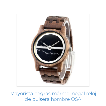
Este
producto
tiene
múltiples
variantes.
Las
opciones
se
pueden
elegir
en
la
página
Mayorista negras mármol nogal reloj
de
de pulsera hombre OSA
producto