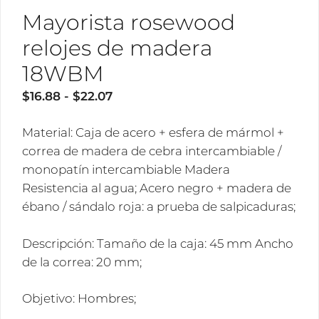
Mayorista rosewood
relojes de madera
18WBM
Rango
$
16.88
-
$
22.07
de
precios:
Material: Caja de acero + esfera de mármol +
desde
correa de madera de cebra intercambiable /
$16.88
monopatín intercambiable Madera
hasta
Resistencia al agua; Acero negro + madera de
$22.07
ébano / sándalo roja: a prueba de salpicaduras;
Descripción: Tamaño de la caja: 45 mm Ancho
de la correa: 20 mm;
Objetivo: Hombres;