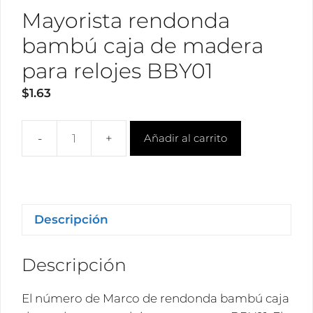
Mayorista rendonda
bambú caja de madera
para relojes BBY01
$
1.63
Añadir al carrito
Mayorista
rendonda
bambú
caja
de
Descripción
madera
para
Descripción
relojes
BBY01
El número de Marco de rendonda bambú caja
cantidad