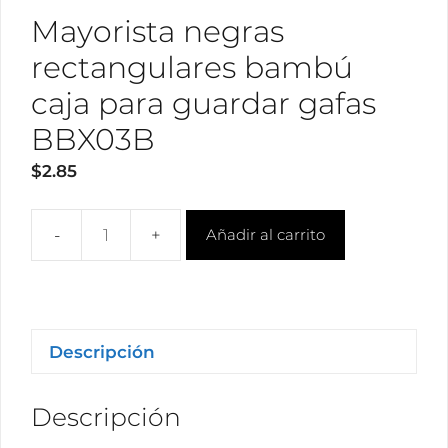
Mayorista negras
rectangulares bambú
caja para guardar gafas
BBX03B
$
2.85
Añadir al carrito
Mayorista
negras
rectangulares
bambú
caja
Descripción
para
guardar
Descripción
gafas