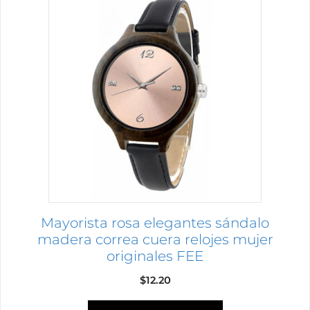
producto
tiene
múltiples
variantes.
Las
opciones
se
pueden
elegir
en
la
página
Mayorista rosa elegantes sándalo
de
madera correa cuera relojes mujer
producto
originales FEE
$
12.20