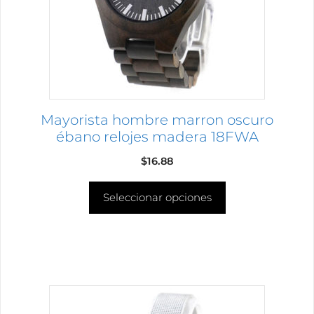
opciones
se
pueden
elegir
en
la
página
Mayorista hombre marron oscuro
de
ébano relojes madera 18FWA
producto
$
16.88
Seleccionar opciones
Este
producto