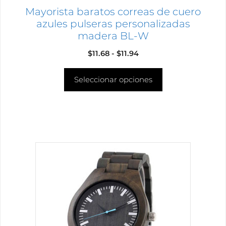
página
Mayorista baratos correas de cuero
de
azules pulseras personalizadas
producto
madera BL-W
Rango
$
11.68
-
$
11.94
de
Seleccionar opciones
precios:
desde
$11.68
hasta
$11.94
Este
producto
tiene
múltiples
variantes.
Las