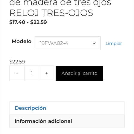
de madera de tres ojos
RELOJ TRES-OJOS
Rango
$
17.40
-
$
22.59
de
precios:
Modelo
Limpiar
desde
$17.40
hasta
$
22.59
$22.59
Añadir al carrito
Mayorista
marron
personalizable
cebra
reloj
Descripción
de
Información adicional
madera
de