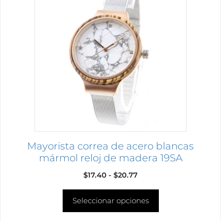
tiene
múltiples
variantes.
Las
opciones
se
pueden
elegir
en
la
página
Mayorista correa de acero blancas
de
mármol reloj de madera 19SA
producto
Rango
$
17.40
-
$
20.77
de
Seleccionar opciones
precios:
desde