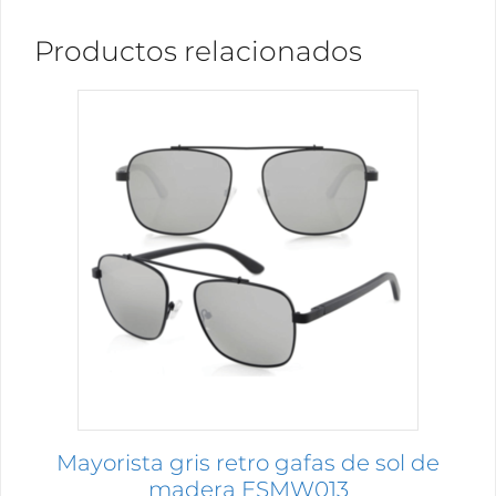
Productos relacionados
Este
producto
tiene
múltiples
variantes.
Las
opciones
se
pueden
elegir
en
la
página
Mayorista gris retro gafas de sol de
de
madera ESMW013