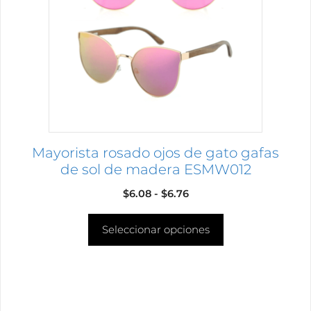
Las
opciones
se
pueden
elegir
en
la
página
Mayorista rosado ojos de gato gafas
de
de sol de madera ESMW012
producto
Rango
$
6.08
-
$
6.76
de
Seleccionar opciones
precios:
desde
$6.08
hasta
$6.76