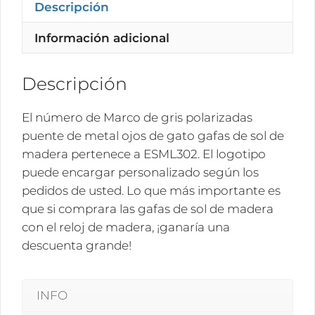
metal
Descripción
ojos
Información adicional
de
gato
gafas
Descripción
de
sol
El número de Marco de gris polarizadas
de
puente de metal ojos de gato gafas de sol de
madera
madera pertenece a ESML302. El logotipo
ESML302
puede encargar personalizado según los
cantidad
pedidos de usted. Lo que más importante es
que si comprara las gafas de sol de madera
con el reloj de madera, ¡ganaría una
descuenta grande!
INFO