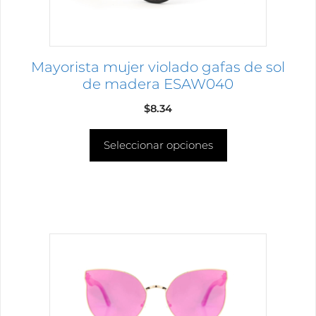
elegir
en
la
página
Mayorista mujer violado gafas de sol
de
de madera ESAW040
producto
$
8.34
Seleccionar opciones
Este
producto
tiene
múltiples
variantes.