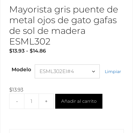
Mayorista gris puente de
metal ojos de gato gafas
de sol de madera
ESML302
Rango
$
13.93
-
$
14.86
de
precios:
Modelo
Limpiar
desde
$13.93
hasta
$
13.93
$14.86
Añadir al carrito
Mayorista
gris
puente
de