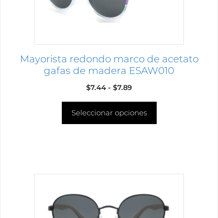
pueden
elegir
en
la
página
Mayorista redondo marco de acetato
de
gafas de madera ESAW010
producto
Rango
$
7.44
-
$
7.89
de
Seleccionar opciones
precios:
desde
$7.44
hasta
$7.89
Este
producto
tiene
múltiples