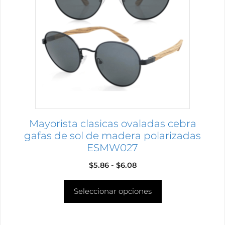
variantes.
Las
opciones
se
pueden
elegir
en
la
página
Mayorista clasicas ovaladas cebra
de
gafas de sol de madera polarizadas
producto
ESMW027
Rango
$
5.86
-
$
6.08
de
Seleccionar opciones
precios:
desde
$5.86