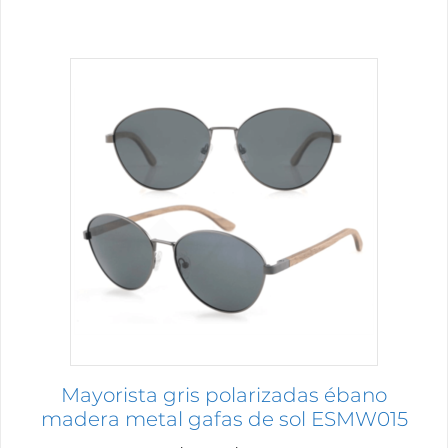
hasta
$6.08
Este
producto
tiene
múltiples
variantes.
Las
opciones
se
pueden
elegir
en
la
página
Mayorista gris polarizadas ébano
de
madera metal gafas de sol ESMW015
producto