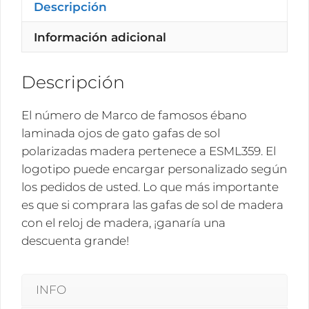
de
Descripción
gato
Información adicional
gafas
de
sol
Descripción
polarizadas
madera
El número de Marco de famosos ébano
ESML359
laminada ojos de gato gafas de sol
cantidad
polarizadas madera pertenece a ESML359. El
logotipo puede encargar personalizado según
los pedidos de usted. Lo que más importante
es que si comprara las gafas de sol de madera
con el reloj de madera, ¡ganaría una
descuenta grande!
INFO