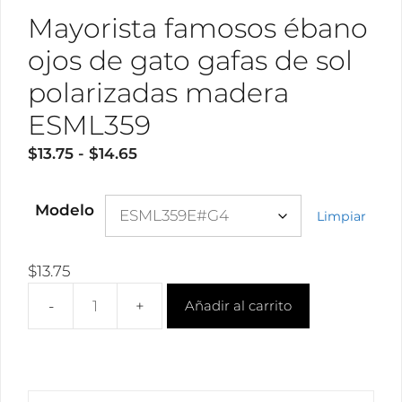
Mayorista famosos ébano
ojos de gato gafas de sol
polarizadas madera
ESML359
Rango
$
13.75
-
$
14.65
de
precios:
Modelo
Limpiar
desde
$13.75
hasta
$
13.75
$14.65
Añadir al carrito
Mayorista
famosos
ébano
ojos