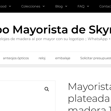
mood
Colecciones
Blog
FAQ
Contac
po Mayorista de Sk
 relojes de madera al por mayor con su logotipo；WhatsApp
anteojos ópticos
reloj
embalaje
Solicitar presupues
Mayorist
plateada
madera 