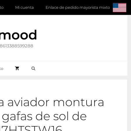
to
Mi cuenta
Enlace de pedido mayorista mixto
ymood
 +8613388599288
to
a aviador montura
 gafas de sol de
17HTSTW16