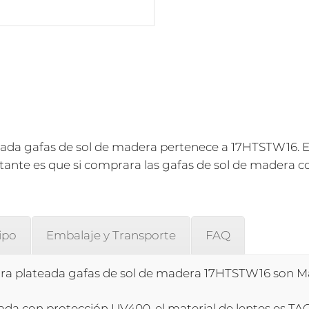
ada gafas de sol de madera pertenece a 17HTSTW16. E
ante es que si comprara las gafas de sol de madera co
ipo
Embalaje y Transporte
FAQ
ura plateada gafas de sol de madera 17HTSTW16 son Ma
da con protección UV400, el material de lentes es TAC. E