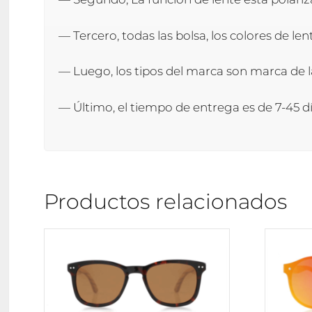
— Tercero, todas las bolsa, los colores de l
— Luego, los tipos del marca son marca de l
— Último, el tiempo de entrega es de 7-45 dí
Productos relacionados
Este
producto
tiene
múltiples
variantes.