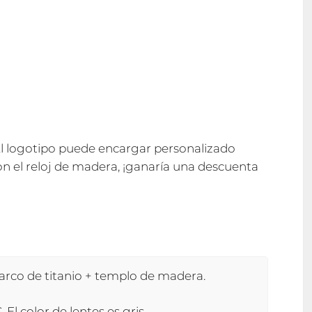
l logotipo puede encargar personalizado
n el reloj de madera, ¡ganaría una descuenta
rco de titanio + templo de madera.
l color de lentes es gris.