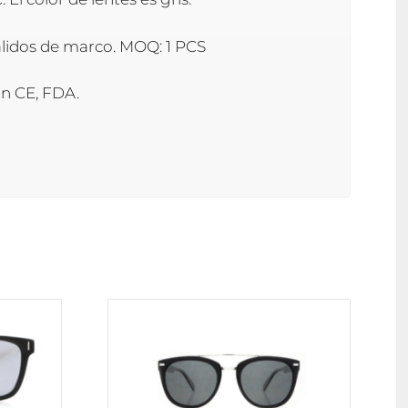
nalidos de marco. MOQ: 1 PCS
on CE, FDA.
Este
producto
tiene
múltiples
variantes.