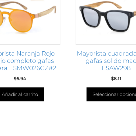
Las
opciones
se
pueden
elegir
en
rista Naranja Rojo
Mayorista cuadrada
la
jo completo gafas
gafas sol de ma
página
ra ESMW026GZ#2
ESAW298
de
producto
$
6.94
$
8.11
Añadir al carrito
Seleccionar opcion