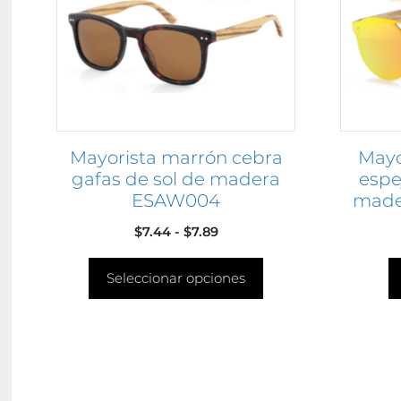
Las
opciones
se
pueden
elegir
en
Mayorista marrón cebra
Mayo
la
gafas de sol de madera
espe
página
ESAW004
made
de
producto
Rango
$
7.44
-
$
7.89
de
Seleccionar opciones
precios:
desde
$7.44
hasta
$7.89