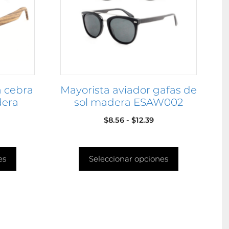
Las
opciones
se
pueden
elegir
en
 cebra
Mayorista aviador gafas de
la
dera
sol madera ESAW002
página
de
Rango
$
8.56
-
$
12.39
producto
de
precios:
es
Seleccionar opciones
desde
$8.56
hasta
$12.39