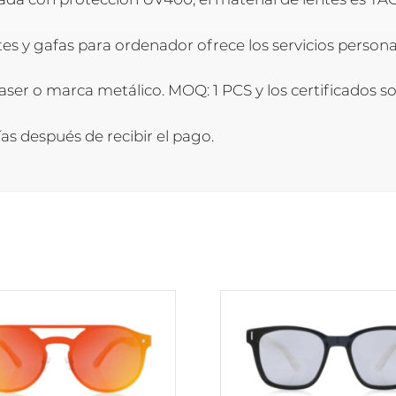
entes y gafas para ordenador ofrece los servicios perso
aser o marca metálico. MOQ: 1 PCS y los certificados s
as después de recibir el pago.
Este
producto
tiene
múltiples
variantes.